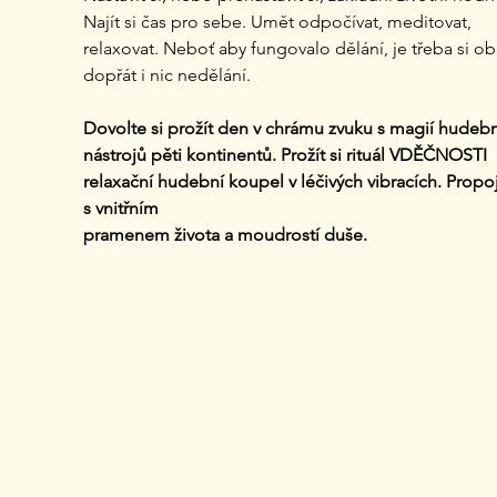
Najít si čas pro sebe. Umět odpočívat, meditovat, 
relaxovat. Neboť aby fungovalo dělání, je třeba si ob
dopřát i nic nedělání.
Dovolte si prožít den v chrámu zvuku s magií hudebn
nástrojů pěti kontinentů. Prožít si rituál VDĚČNOSTI  
relaxační hudební koupel v léčivých vibracích. Propoj
s vnitřním
pramenem života a moudrostí duše.