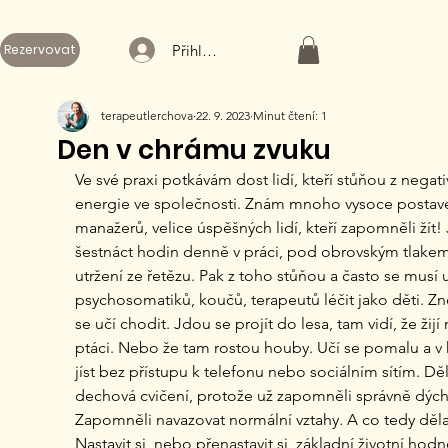
Přihlásit
Rezervovat
terapeutlerchova
22. 9. 2023
Minut čtení: 1
Den v chrámu zvuku
Ve své praxi potkávám dost lidí, kteří stůňou z negati
energie ve společnosti. Znám mnoho vysoce postav
manažerů, velice úspěšných lidí, kteří zapomněli žít!
šestnáct hodin denně v práci, pod obrovským tlakem
utržení ze řetězu. Pak z toho stůňou a často se musí u
psychosomatiků, koučů, terapeutů léčit jako děti. Zn
se učí chodit. Jdou se projít do lesa, tam vidí, že žijí 
ptáci. Nebo že tam rostou houby. Učí se pomalu a v 
jíst bez přístupu k telefonu nebo sociálním sítím. Děl
dechová cvičení, protože už zapomněli správně dýcha
Zapomněli navazovat normální vztahy. A co tedy děla
Nastavit si, nebo přenastavit si, základní životní hodn