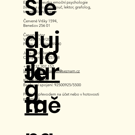
Sle
EFT – terapeutka emoční psychologie
životní a procesní kouč, lektor, grafolog,
teambuilding trenér
Červené Vršky 1594,
Benešov 256 01
duj
Časoprostor
Výstavní 169/20
Blo
Praha 11 - Háje 149 00
Jurta pod Blaníkem
Chotýšany 87, 257 28
Jur
te
+420 737 207 152
lerchova-eft-terapeut@seznam.cz
g
IČO: 87694654
Bankovní spojení: 92500925/5500
ta
mě
Platit lze převodem na účet nebo v hotovosti
po terapii