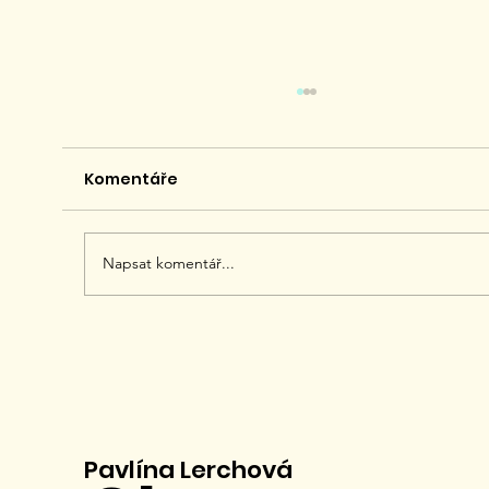
Komentáře
Napsat komentář...
Leadership nové generace - soft
skills ve výkonnostním světě
Pavlína Lerchová