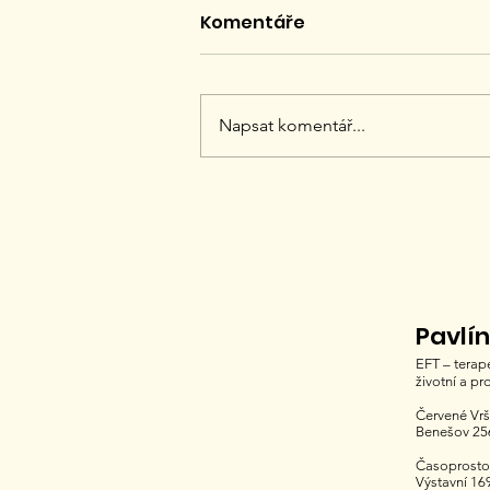
Komentáře
Napsat komentář...
Leadership nové
generace - soft skills ve
výkonnostním světě
Pavlí
EFT – terap
životní a pr
Červené Vrš
Benešov 25
Časoprosto
Výstavní 16