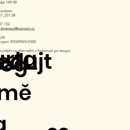
Háje 149 00
laníkem
7, 257 28
07 152
t-terapeut@seznam.cz
654
ojení: 92500925/5500
urta
edujt
řevodem na účet nebo v hotovosti po terapii
log
 mě
a