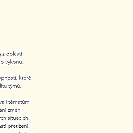
z oblasti 
ho výkonu.
pností, které 
itu týmů.
vali tématům: 
ání změn, 
h situacích. 
í přetížení, 