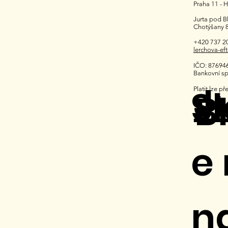
Praha 11 - 
Jurta pod B
Chotýšany 8
+420 737 2
lerchova-ef
IČO: 87694
Bankovní sp
J
Sl
Platit lze p
B
e
n