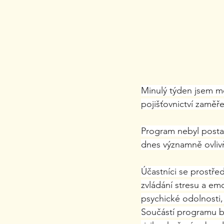
Minulý týden jsem m
pojišťovnictví zaměř
Program nebyl postav
dnes významně ovlivň
Účastníci se prostřed
zvládání stresu a em
psychické odolnosti,
Součástí programu by