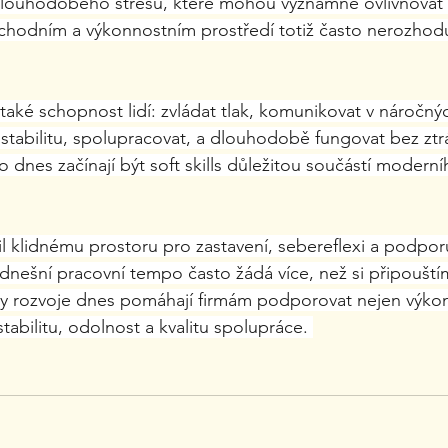
 dlouhodobého stresu, které mohou významně ovlivňovat 
bchodním a výkonnostním prostředí totiž často nerozhod
také schopnost lidí: zvládat tlak, komunikovat v náročnýc
 stabilitu, spolupracovat, a dlouhodobě fungovat bez ztr
 dnes začínají být soft skills důležitou součástí modern
l klidnému prostoru pro zastavení, sebereflexi a podporu
 dnešní pracovní tempo často žádá více, než si připoušt
 rozvoje dnes pomáhají firmám podporovat nejen výkon l
abilitu, odolnost a kvalitu spolupráce. 