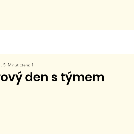
. 5.
Minut čtení: 1
ový den s týmem