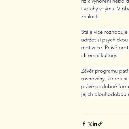
rizik vyhoření nebo
i vztahy v týmu. V o
znalosti. 
Stále více rozhoduje 
udržet si psychickou
motivace. Právě proto
i firemní kultury. 
Závěr programu patři
rovnováhy, kterou si
právě podobné formy
jejich dlouhodobou st