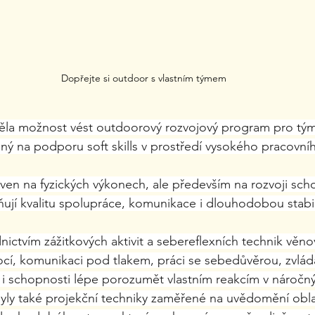
Dopřejte si outdoor s vlastním týmem
ěla možnost vést outdoorový rozvojový program pro tým 
ený na podporu soft skills v prostředí vysokého pracovní
en na fyzických výkonech, ale především na rozvoji scho
ují kvalitu spolupráce, komunikace i dlouhodobou stabil
nictvím zážitkových aktivit a sebereflexních technik věno
ocí, komunikaci pod tlakem, práci se sebedůvěrou, zvlád
 i schopnosti lépe porozumět vlastním reakcím v náročnýc
ly také projekční techniky zaměřené na uvědomění oblast