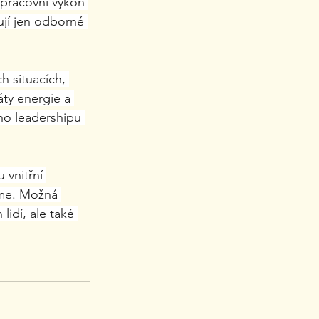
pracovní výkon 
ují jen odborné 
h situacích, 
áty energie a 
ího leadershipu 
 vnitřní 
íme. Možná 
idí, ale také 