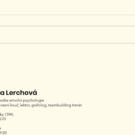
60+ a co dál?
Konf
na Lerchová
eutka emoční psychologie
ocesní kouč, lektor, grafolog, teambuilding trenér
ky 1594,
6 01
r
9/20