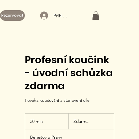
Přihlásit
Rezervovat
Profesní koučink
- úvodní schůzka
zdarma
Povaha koučování a stanovení cíle
Zdarma
30 min
3
Zdarma
0
m
Benešov u Prahy