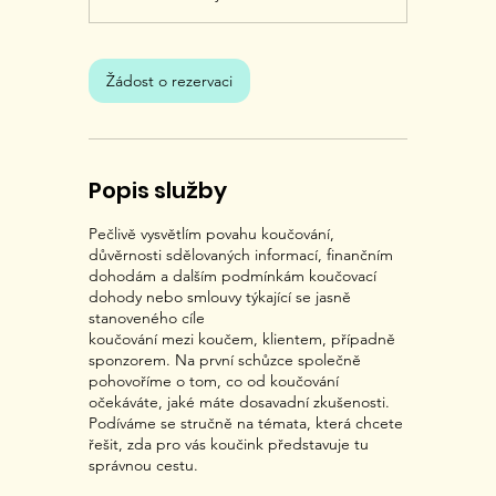
i
n
Žádost o rezervaci
Popis služby
Pečlivě vysvětlím povahu koučování,
důvěrnosti sdělovaných informací, finančním
dohodám a dalším podmínkám koučovací
dohody nebo smlouvy týkající se jasně
stanoveného cíle
koučování mezi koučem, klientem, případně
sponzorem. Na první schůzce společně
pohovoříme o tom, co od koučování
očekáváte, jaké máte dosavadní zkušenosti.
Podíváme se stručně na témata, která chcete
řešit, zda pro vás koučink představuje tu
správnou cestu.