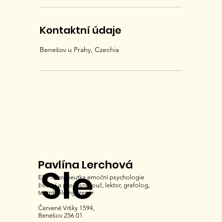
Kontaktní údaje
Benešov u Prahy, Czechia
Pavlína Lerchová
Sle
EFT – terapeutka emoční psychologie
životní a procesní kouč, lektor, grafolog,
teambuilding trenér
Červené Vršky 1594,
Benešov 256 01