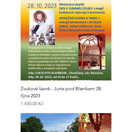
Zvukové lázně - Jurta pod Blaníkem 28.
října 2023
Cena
1 450,00 Kč