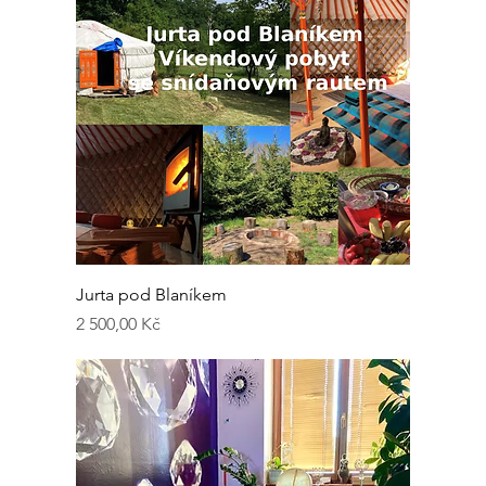
Jurta pod Blaníkem
Cena
2 500,00 Kč