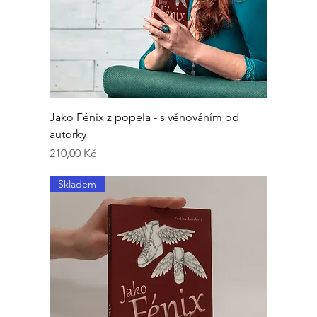
Jako Fénix z popela - s věnováním od
autorky
Cena
210,00 Kč
Skladem