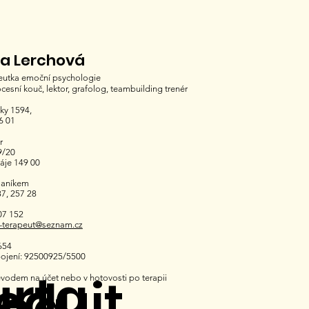
na Lerchová
eutka emoční psychologie
ocesní kouč, lektor, grafolog, teambuilding trenér
ky 1594,
6 01
r
9/20
Háje 149 00
laníkem
7, 257 28
07 152
t-terapeut@seznam.cz
654
ojení: 92500925/5500
urta
edujt
řevodem na účet nebo v hotovosti po terapii