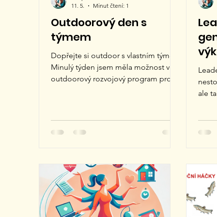
11. 5.
Minut čtení: 1
Outdoorový den s
Lea
týmem
gen
výk
Dopřejte si outdoor s vlastním týmem
Minulý týden jsem měla možnost vést
Lead
outdoorový rozvojový program pro
nesto
tým z oblasti pojišťovnictví zaměřený
ale t
na podporu soft skills v prostředí
lidmi
vysokého pracovního výkonu.
změn.
Program nebyl postaven na fyzických
tempo
výkonech, ale především na rozvoji
perm
schopností, které dnes významně
ovliv
ovlivňují kvalitu spolupráce,
psyc
komunikace i dlouhodobou stabilitu
lead
týmů. Účastníci se prostřednictvím
jen za
zážitkových aktivit a sebereflexních
motiv
technik věnovali tématům: zvládán
začín