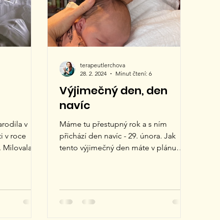
terapeutlerchova
28. 2. 2024
Minut čtení: 6
Výjimečný den, den
navíc
rodila v
Máme tu přestupný rok a s ním
i v roce
přichází den navíc - 29. února. Jak
. Milovala
tento výjimečný den máte v plánu
íren,...
prožít? Průměrný život trvá 4000...