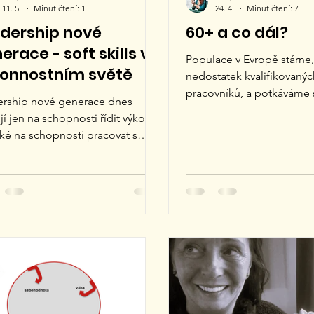
11. 5.
Minut čtení: 1
24. 4.
Minut čtení: 7
dership nové
60+ a co dál?
erace - soft skills ve
Populace v Evropě stárne,
onnostním světě
nedostatek kvalifikovanýc
pracovníků, a potkáváme 
ership nové generace dnes
hodnotou zkušeností sen
jí jen na schopnosti řídit výkon,
zaměstnanců, kteří nabízí 
aké na schopnosti pracovat s
loajalitu a stabilitu. Prům
 v prostředí neustálého tlaku a
života se od roku 1900 víc
 Soft skills a výkon Rostoucí
zdvojnásobila. Stárnutí p
, přetížení informacemi a
jeví jako nezvratný trend.
anentní dostupnost postupně
hranice „aktivního věku“. 
ňují komunikaci, vztahy i
dnes často plně funkční fá
hickou kapacitu týmů. Mnoho
Výsledkem je obrovský a r
erů dnes nenese odpovědnost
který je dlouhodobě pod
 výsledky, ale i za stabilitu a
Mezinárodní měnový fon
aci lidí kolem sebe. Právě proto
á být stále důležitější schopnost