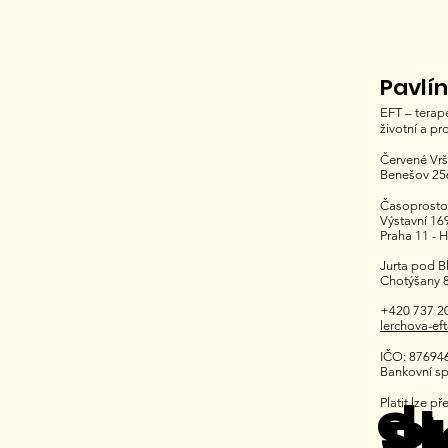
Pavlí
EFT – terap
životní a pr
Červené Vrš
Benešov 25
Časoprosto
Výstavní 16
Praha 11 - 
Jurta pod B
Chotýšany 8
+420 737 2
lerchova-ef
IČO: 87694
Bankovní sp
J
Sl
Platit lze p