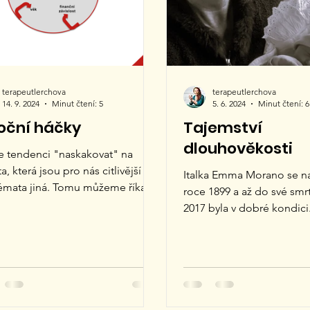
řet prostředí důvěry, otevř
terapeutlerchova
terapeutlerchova
14. 9. 2024
Minut čtení: 5
5. 6. 2024
Minut čtení: 6
ční háčky
Tajemství
dlouhověkosti
 tendenci "naskakovat" na
a, která jsou pro nás citlivější
Italka Emma Morano se na
émata jiná. Tomu můžeme říkat
roce 1899 a až do své smrt
í háčky. Témata, která se nás...
2017 byla v dobré kondici
tanec, byla princeznou tanč