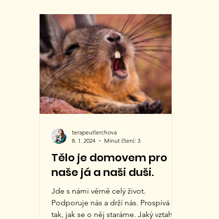
terapeutlerchova
8. 1. 2024
Minut čtení: 3
Tělo je domovem pro
naše já a naši duši.
Jde s námi věrně celý život.
Podporuje nás a drží nás. Prospívá
tak, jak se o něj staráme. Jaký vztah