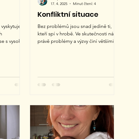
17. 4. 2025
Minut čtení: 4
Konfliktní situace
 vyskytuje se
Bez problémů jsou snad jedině ti,
h
kteří spí v hrobě. Ve skutečnosti nás
se s vysokou
právě problémy a výzvy činí většími,
iorních
silnějšími a moudřejšími....
vyšší
ěrná délka
e než
opulace se
 Posouvá se
60–75 let je
ze života.
ostoucí trh,
ceňovaný.