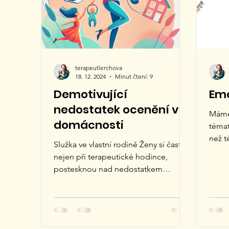
vytvá
terapeutlerchova
18. 12. 2024
Minut čtení: 9
Demotivující
Emo
nedostatek ocenění v
Máme
domácnosti
témat
než t
Služka ve vlastní rodině Ženy si často,
emočn
nejen při terapeutické hodince,
postesknou nad nedostatkem
pochvaly za domácí práce. Uklízí...